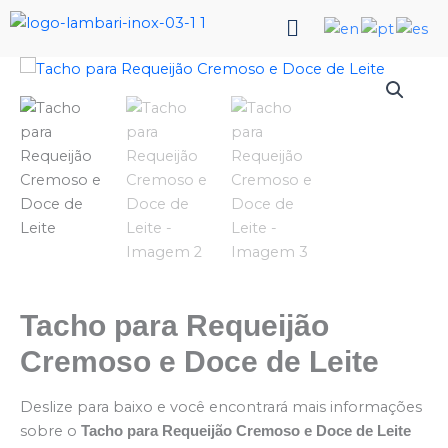
Ir
Menu
para
o
Tacho
conteúdo
para
Requeijão
Cremoso
e
Doce
de
Leite
quantidade
Tacho para Requeijão
Cremoso e Doce de Leite
Deslize para baixo e você encontrará mais informações
sobre o
Tacho para Requeijão Cremoso e Doce de Leite