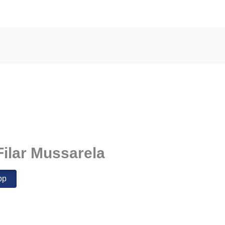
Filar Mussarela
pp