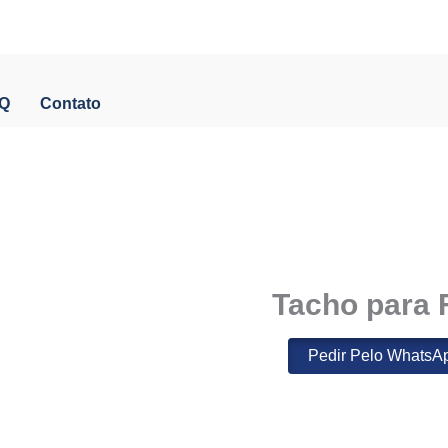
Q
Contato
Tacho
Tacho para 
para
Filar
Pedir Pelo WhatsA
Mussarela
quantidade