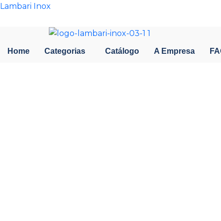
Ir
Lambari Inox
para
o
conteúdo
Home
Categorias
Catálogo
A Empresa
FA